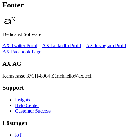
Footer
Dedicated Software
AX Twitter Profil
AX LinkedIn Profil
AX Instagram Profil
AX Facebook Page
AX AG
Kernstrasse 37
CH-8004 Zürich
hello@ax.tech
Support
Insights
Help Center
Customer Success
Lösungen
IoT