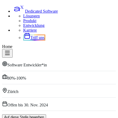
Dedicated Software
Lösungen
Produkt
Entwicklung
Karriere
Triff uns
Home
Software Entwickler*in
80%-100%
Zürich
Offen bis
30. Nov. 2024
Auf diese Stelle bewerben